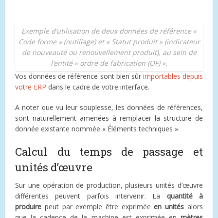
Exemple d’utilisation de deux données de référence «
Code forme » (outillage) et « Statut produit » (indicateur
de nouveauté ou renouvellement produit), au sein de
l’entité « ordre de fabrication (OF) ».
Vos données de référence sont bien sûr
importables depuis
votre ERP
dans le cadre de votre interface.
A noter que vu leur souplesse, les données de références,
sont naturellement amenées à remplacer la structure de
donnée existante nommée « Éléments techniques ».
Calcul du temps de passage et
unités d’œuvre
Sur une opération de production, plusieurs unités d’œuvre
différentes peuvent parfois intervenir. La
quantité à
produire
peut par exemple être exprimée
en unités
alors
que la cadence de la machine est exprimée en
mètres