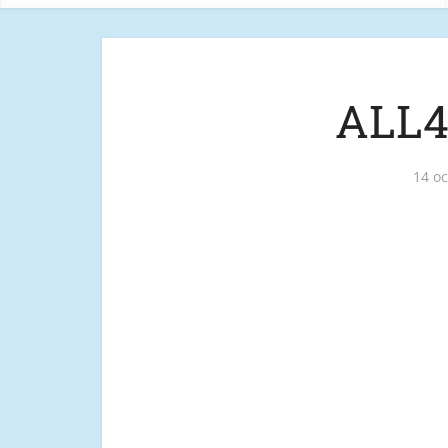
ALL4
14 o