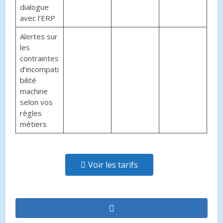
dialogue
avec l’ERP
Alertes sur
les
contraintes
d’incompati
bilité
machine
selon vos
règles
métiers
Voir les tarifs