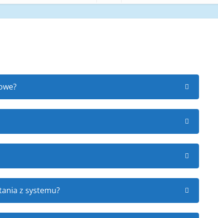
towe?
tania z systemu?