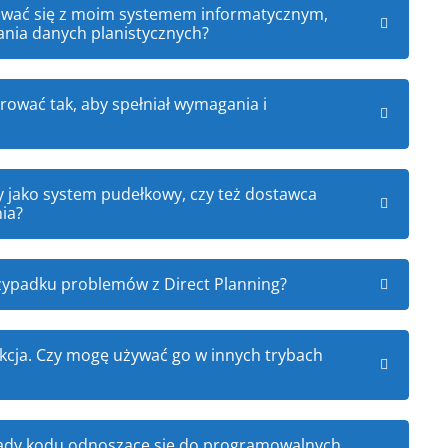
ować się z moim systemem informatycznym,
ia danych planistycznych?
rować tak, aby spełniał wymagania i
ny jako system pudełkowy, czy też dostawca
nia?
rzypadku problemów z Direct Planning?
kcja. Czy mogę używać go w innych trybach
łady kodu odnoszące się do programowalnych