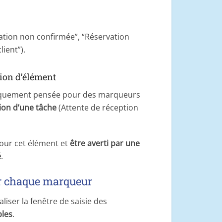
rvation non confirmée”, “Réservation
ient”).
tion d’élément
ifiquement pensée pour des marqueurs
tion d’une tâche
(Attente de réception
our cet élément et
être averti par une
é
.
ur chaque marqueur
iser la fenêtre de saisie des
bles
.