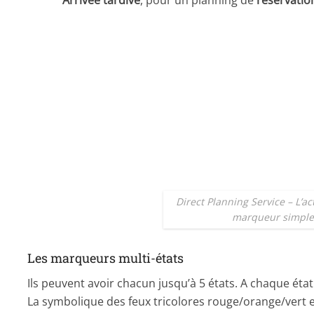
Arrivée tardive
, pour un planning de
réservatio
Direct Planning Service – L’ac
marqueur simple
Les marqueurs multi-états
Ils peuvent avoir chacun jusqu’à 5 états. A chaque état
La symbolique des feux tricolores rouge/orange/vert 