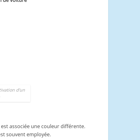
n de voiture
tivation d’un
 est associée une couleur différente.
est souvent employée.