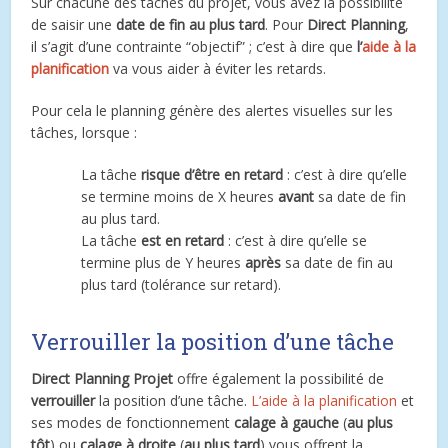
Sur chacune des tâches du projet, vous avez la possibilité
de saisir une
date de fin au plus tard
. Pour
Direct Planning
,
il s’agit d’une contrainte “objectif” ; c’est à dire que
l’
aide à la
planification
va vous aider à éviter les retards.
Pour cela le planning génère des alertes visuelles sur les
tâches, lorsque :
La tâche
risque d’être en retard
: c’est à dire qu’elle
se termine moins de X heures
avant
sa date de fin
au plus tard.
La tâche
est en retard
: c’est à dire qu’elle se
termine plus de Y heures
après
sa date de fin au
plus tard (tolérance sur retard).
Verrouiller la position d’une tâche
Direct Planning Projet
offre également la possibilité de
verrouiller
la position d’une tâche.
L’aide à la planification
et
ses modes de fonctionnement
calage à gauche
(
au plus
tôt
) ou
calage à droite
(
au plus tard
) vous offrent la